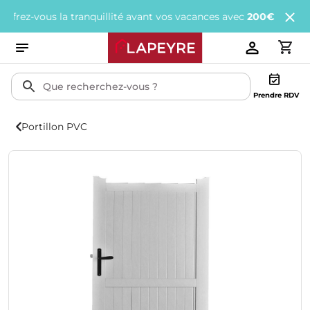
z-vous la tranquillité avant vos vacances avec
200€ offerts
tous l
Prendre RDV
Portillon PVC