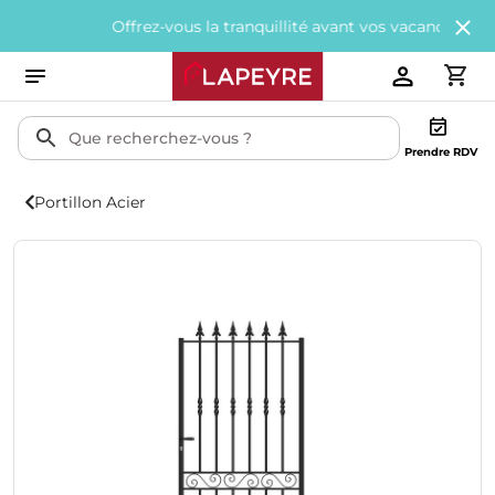
Offrez-vous la tranquillité avant vos vacances avec
200€ of
Prendre RDV
Portillon Acier