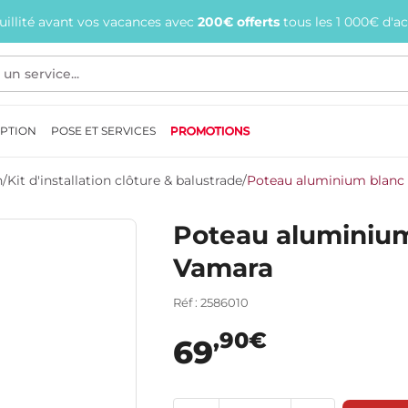
quillité avant vos vacances avec
200€ offerts
tous les 1 000€ d'a
EPTION
POSE ET SERVICES
PROMOTIONS
n
/
Kit d'installation clôture & balustrade
/
Poteau aluminium blanc 
Poteau aluminium
Vamara
Réf : 2586010
,90€
69