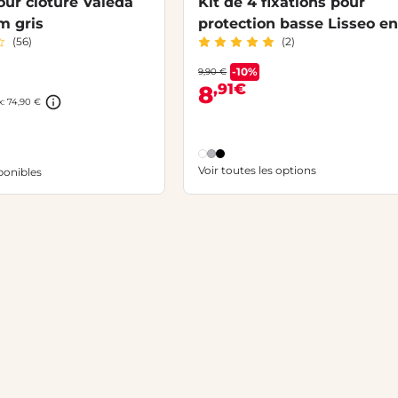
ur clôture Valeda
Kit de 4 fixations pour
m gris
protection basse Lisseo e
(56)
(2)
aluminium
-10%
9,90 €
,91€
8
x: 74,90 €
Voir toutes les options
ponibles