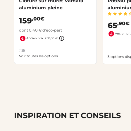
Clôture sur muret Vamara
Poteau po
aluminium pleine
aluminiu
,00€
159
,90€
65
dont 0,40 € d’éco-part
Ancien pri
Ancien prix: 258,60 €
Voir toutes les options
3 options dis
INSPIRATION ET CONSEILS