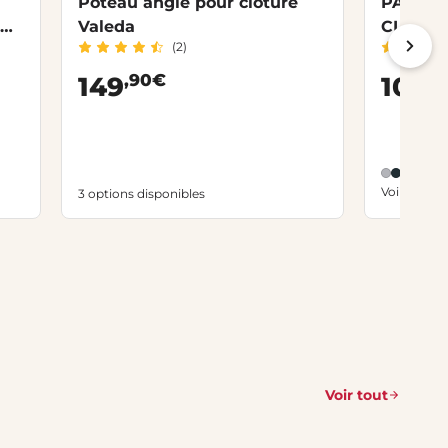
Poteau angle pour clôture
PACK 
n
Valeda
CLÔTU
(2)
ALTHE
,90€
,5
149
101
Voir toutes
3 options disponibles
Voir tout