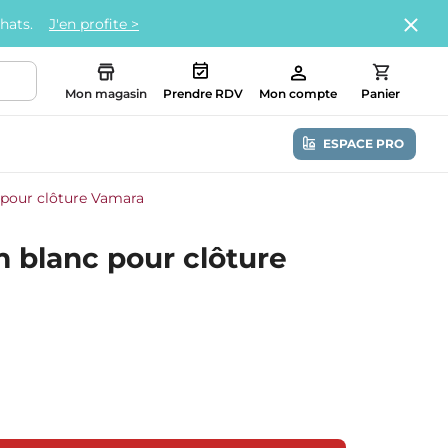
chats.
J'en profite >
Mon magasin
Prendre RDV
Mon compte
Panier
ESPACE PRO
pour clôture Vamara
 blanc pour clôture