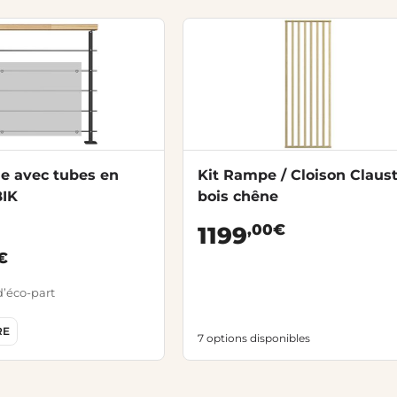
de avec tubes en
Kit Rampe / Cloison Claust
BIK
bois chêne
,00€
1199
€
d’éco-part
RE
7 options disponibles