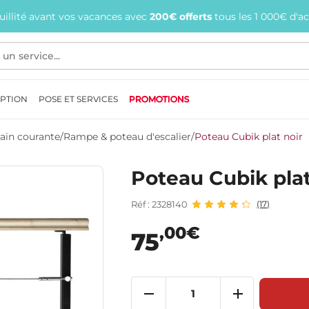
quillité avant vos vacances avec
200€ offerts
tous les 1 000€ d'a
EPTION
POSE ET SERVICES
PROMOTIONS
ain courante
/
Rampe & poteau d'escalier
/
Poteau Cubik plat noir
Poteau Cubik plat
Réf : 2328140
(17)
,00€
75