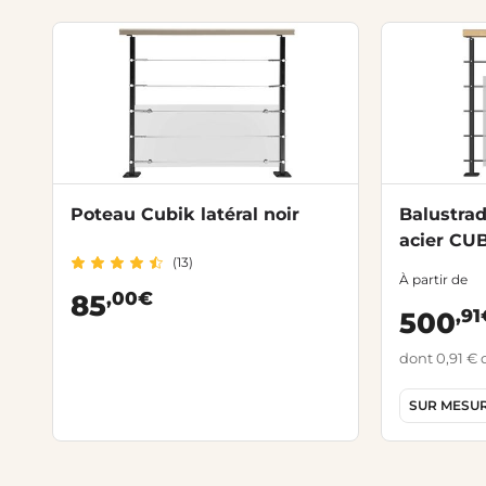
Poteau Cubik latéral noir
Balustra
acier CU
(13)
À partir de
,00€
85
,91
500
dont 0,91 € 
SUR MESU