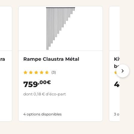
ra
Rampe Claustra Métal
Kit Ram
bois sa
(3)
,00€
,
759
427
dont 0,18 € d’éco-part
4 options disponibles
3 options d