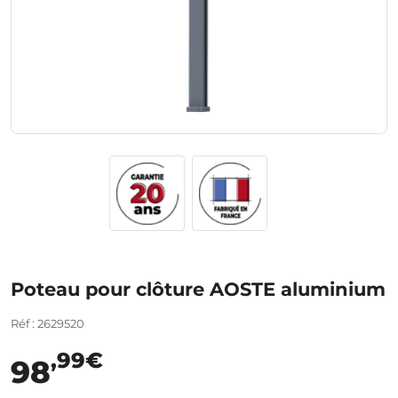
Poteau pour clôture AOSTE aluminium
Réf : 2629520
,99€
98