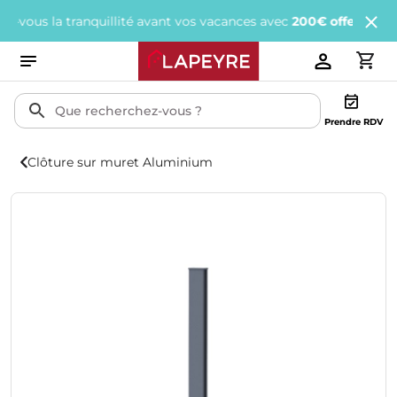
s la tranquillité avant vos vacances avec
200€ offerts
tous les 1
Prendre RDV
Clôture sur muret Aluminium