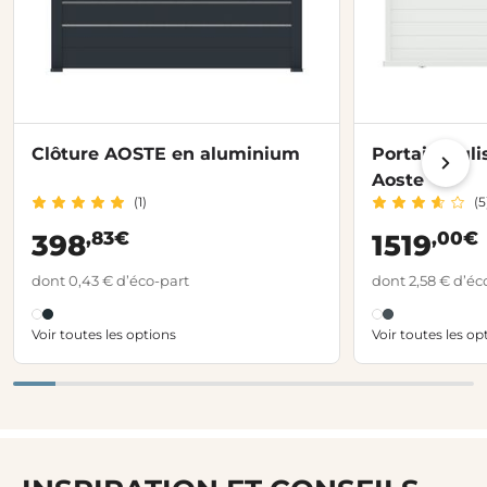
Clôture AOSTE en aluminium
Portail coul
Aoste
(1)
(5
,83€
,00€
398
1519
dont 0,43 € d’éco-part
dont 2,58 € d’éc
Voir toutes les options
Voir toutes les op