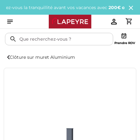
vous la tranquillité avant vos vacances avec
200€ offerts
tous le
Prendre RDV
Clôture sur muret Aluminium