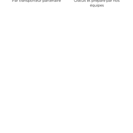
Par transporteur partenaire
Gratuit et préparé par nos
équipes