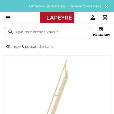
Offrez-vous la tranquillité avant vos vacances avec
200
Prendre RDV
Rampe & poteau d'escalier