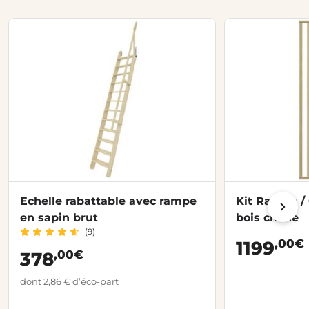
Echelle rabattable avec rampe
Kit Rampe / 
en sapin brut
bois chêne
(9)
,00€
1199
,00€
378
dont 2,86 € d’éco-part