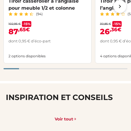
Tiroir casserolier à l'anglaise
Tiroir sous p
pour meuble 1/2 et colonne
l’anglaise
(94)
(5
-15%
-15%
102,95 €
30,85 €
,65€
,36€
87
26
dont 0,95 € d’éco-part
dont 0,95 € d’éc
2 options disponibles
4 options disponi
INSPIRATION ET CONSEILS
Voir tout