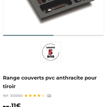
Range couverts pvc anthracite pour
tiroir
Réf : 3055560
(13)
,11€