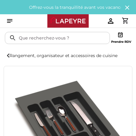
Offrez-vous la tranquillité avant vos vacances avec
200€ off
Prendre RDV
Rangement, organisateur et accessoires de cuisine