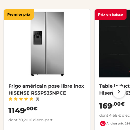
Premier prix
Prix en baisse
Frigo américain pose libre inox
Table induct
HISENSE RS5P535NPCE
Hisense HI6
(1)
,00€
169
,00€
1149
dont 4,68 € d’éc
dont 30,20 € d’éco-part
Ancien prix: 25