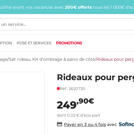
quillité avant vos vacances avec
200€ offerts
tous les 1 000€ d'a
EPTION
POSE ET SERVICES
PROMOTIONS
rage
/
Set rideau, Kit d'ombrage & paroi de côté
/
Rideaux pour perg
Rideaux pour per
Réf : 2620730
,90€
249
dont 0,02 € d’éco-part
avec
Payer en 3 ou 4 fois