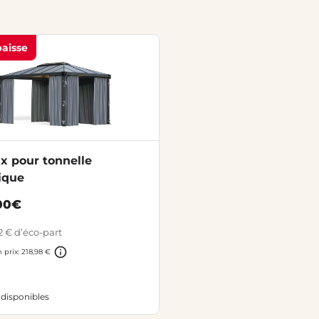
baisse
x pour tonnelle
ique
00€
2 € d’éco-part
 prix: 218,98 €
 disponibles