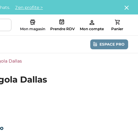
chats.
J'en profite >
Mon magasin
Prendre RDV
Mon compte
Panier
ESPACE PRO
ola Dallas
gola Dallas