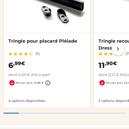
Tringle pour placard Pléiade
Tringle reco
Dressing
(7)
(7
,99€
,90€
6
11
dont 0,05 € d’éco-part
dont 0,12 € d’éc
Ancien prix: 12,86 €
Ancien prix: 23,
4 options disponibles
3 options disponi