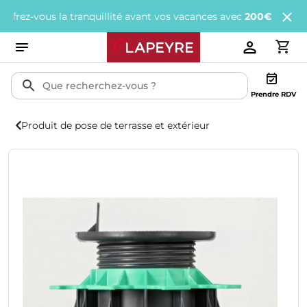
-vous la tranquillité avant vos vacances avec
200€ offerts
tous l
Prendre RDV
Produit de pose de terrasse et extérieur