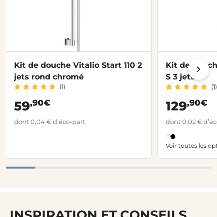
Kit de douche Vitalio Start 110 2
Kit de douc
jets rond chromé
S 3 jets
(1)
(1)
,90€
,90€
59
129
dont 0,04 € d’éco-part
dont 0,02 € d’éc
Voir toutes les op
INSPIRATION ET CONSEILS