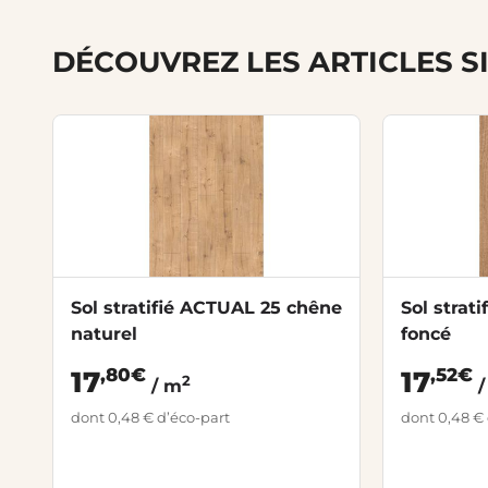
DÉCOUVREZ LES ARTICLES S
Sol stratifié ACTUAL 25 chêne
Sol strat
naturel
foncé
,80€
,52€
17
17
2
/ m
/
dont 0,48 € d’éco-part
dont 0,48 € 