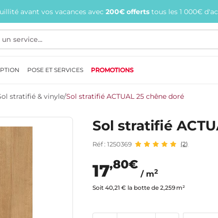
quillité avant vos vacances avec
200€ offerts
tous les 1 000€ d'a
EPTION
POSE ET SERVICES
PROMOTIONS
Sol stratifié & vinyle
/
Sol stratifié ACTUAL 25 chêne doré
Sol stratifié ACT
Réf : 1250369
(2)
,80€
17
2
/ m
Soit 40,21 € la botte de 2,259 m²