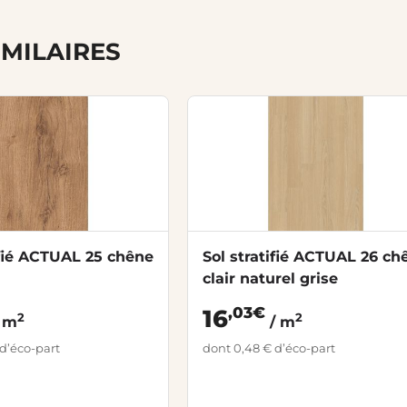
IMILAIRES
ifié ACTUAL 25 chêne
Sol stratifié ACTUAL 26 ch
clair naturel grise
,03€
16
2
2
 m
/ m
d’éco-part
dont 0,48 € d’éco-part