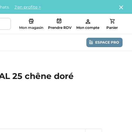
chats.
J'en profite >
Mon magasin
Prendre RDV
Mon compte
Panier
ESPACE PRO
UAL 25 chêne doré