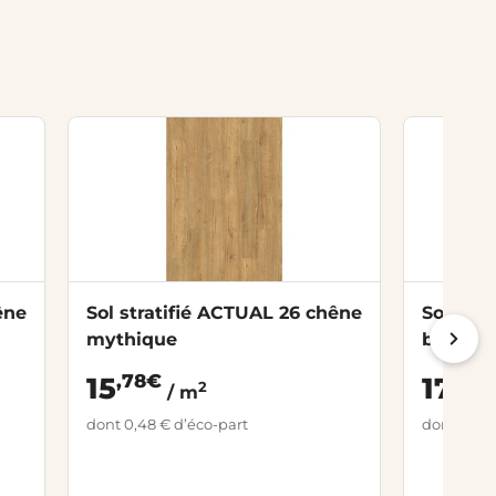
êne
Sol stratifié ACTUAL 26 chêne
Sol str
mythique
bois gri
,78€
,52€
15
17
2
/ m
dont 0,48 € d’éco-part
dont 0,48 