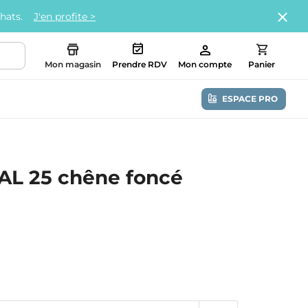
chats.
J'en profite >
Mon magasin
Prendre RDV
Mon compte
Panier
ESPACE PRO
UAL 25 chêne foncé