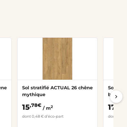
êne
Sol stratifié ACTUAL 26 chêne
Sol str
mythique
bois gri
,78€
,52€
15
17
2
/ m
dont 0,48 € d’éco-part
dont 0,48 