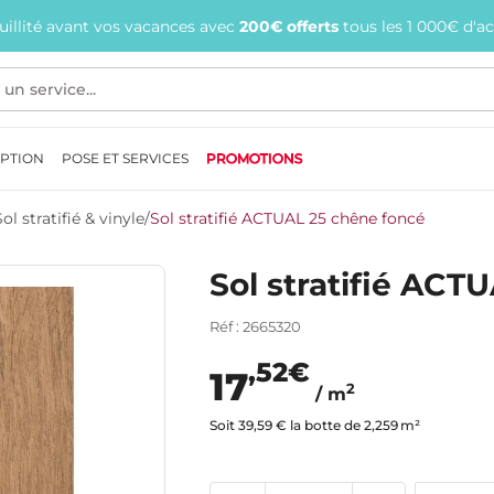
quillité avant vos vacances avec
200€ offerts
tous les 1 000€ d'a
EPTION
POSE ET SERVICES
PROMOTIONS
Sol stratifié & vinyle
/
Sol stratifié ACTUAL 25 chêne foncé
Sol stratifié ACT
Réf : 2665320
,52€
17
2
/ m
Soit 39,59 € la botte de 2,259 m²