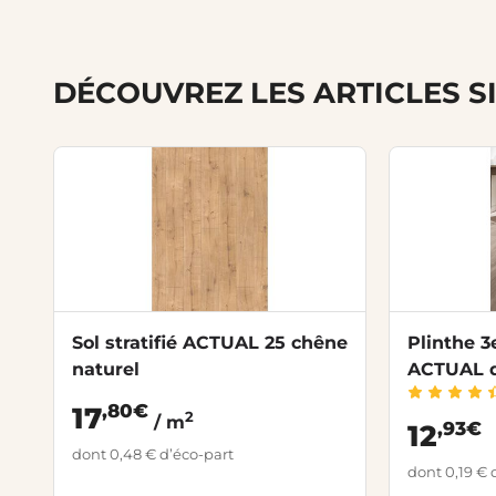
DÉCOUVREZ LES ARTICLES S
Sol stratifié ACTUAL 25 chêne
Plinthe 3e
naturel
ACTUAL d
,80€
17
2
/ m
,93€
12
dont 0,48 € d’éco-part
dont 0,19 € 