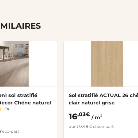
IMILAIRES
n1 sol stratifié
Sol stratifié ACTUAL 26 ch
écor Chêne naturel
clair naturel grise
(9)
,03€
16
2
/ m
dont 0,48 € d’éco-part
d’éco-part