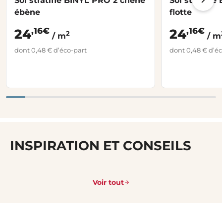
Sol stratifié BINYL PRO 2 chêne
Sol stratifi
ébène
flotte
,16€
,16€
24
24
2
/ m
/ m
dont 0,48 € d’éco-part
dont 0,48 € d’éc
INSPIRATION ET CONSEILS
Voir tout