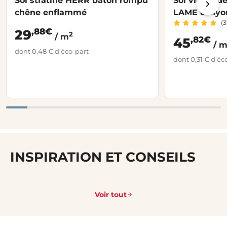
Sol stratifié HERR bâton rompu
Sol vinyle d
chêne enflammé
LAME canyon 
(3
,88€
29
2
/ m
,82€
45
/ 
dont 0,48 € d’éco-part
dont 0,31 € d’éc
INSPIRATION ET CONSEILS
Voir tout