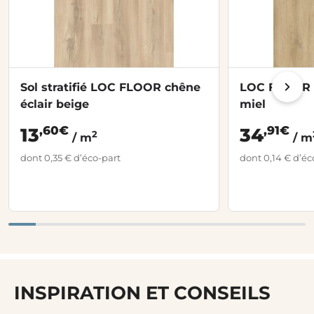
Sol stratifié LOC FLOOR chêne
LOC FLOOR v
éclair beige
miel
,60€
,91€
13
34
2
/ m
/ m
dont 0,35 € d’éco-part
dont 0,14 € d’éc
INSPIRATION ET CONSEILS