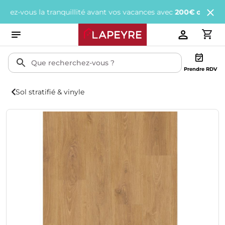
ous la tranquillité avant vos vacances avec
200€ offerts
tous les
Prendre RDV
Sol stratifié & vinyle