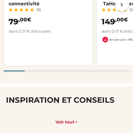
connectivité
TaHoma® sw
(5)
(1
,00€
,00€
79
149
dont 0,17 € d’éco-part
dont 0,17 € d’éc
Ancien prix: 199
INSPIRATION ET CONSEILS
Voir tout