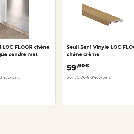
n1 LOC FLOOR chêne
Seuil 5en1 Vinyle LOC FL
que cendré mat
chêne crème
,90€
59
d’éco-part
dont 0,06 € d’éco-part