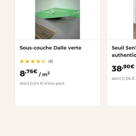
Sous-couche Dalle verte
Seuil 5e
authenti
(8)
,90€
38
,76€
8
2
/ m
dont 0,06 € 
dont 0,04 € d’éco-part