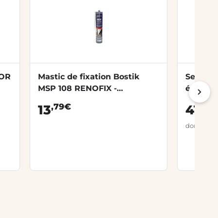
OOR
Mastic de fixation Bostik
Seuil 5
MSP 108 RENOFIX -
éclair b
Cartouche 290 ml
,79€
,99
13
41
dont 0,06 