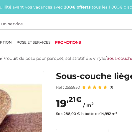
quillité avant vos vacances avec
200€ offerts
tous les 1 000€ d'a
EPTION
POSE ET SERVICES
PROMOTIONS
n
/
Produit de pose pour parquet, sol stratifié & vinyle
/
Sous-couche
Sous-couche lièg
Réf : 2555850
(1)
,21€
19
2
/ m
Soit 288,00 € la botte de 14,992 m²