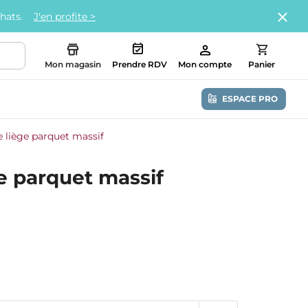
chats.
J'en profite >
Mon magasin
Prendre RDV
Mon compte
Panier
ESPACE PRO
 liège parquet massif
e parquet massif