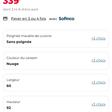
339
dont 3,14 € d’éco-part
Payer en 3 ou 4 fois
avec
Poignée meuble de cuisine
+3 choix
Sans poignée
Couleur du caisson
+3 choix
Nuage
Largeur
+3 choix
60
Hauteur
+3 choix
92