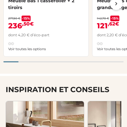
Meuble bas 1 casserolier + 2
Meuble bas 
tiroirs
grande largeur
tablette, 1 p
-15%
-15%
277,50 €
142,70 €
,50€
,62€
236
121
dont 4,20 € d’éco-part
dont 2,20 € d’éc
Voir toutes les options
Voir toutes les op
INSPIRATION ET CONSEILS