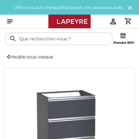
ez-vous la tranquillité avant vos vacances avec
200€ offerts
tous 
Prendre RDV
Meuble sous vasque