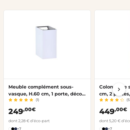
Meuble complément sous-
Colonne de s
vasque, H.60 cm, 1 porte, décor
cm, 2 portes
(1)
(5
verni laqué FORMEO
FORMEO
,00€
,00€
249
449
dont 2,28 € d’éco-part
dont 5,20 € d’éc
+7
+7