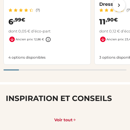
Dressing
(7)
(7
,99€
,90€
6
11
dont 0,05 € d’éco-part
dont 0,12 € d’éc
Ancien prix: 12,86 €
Ancien prix: 23,
4 options disponibles
3 options disponi
INSPIRATION ET CONSEILS
Voir tout