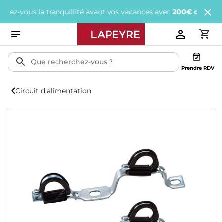
vous la tranquillité avant vos vacances avec
200€ offerts
tous le
Prendre RDV
Circuit d'alimentation