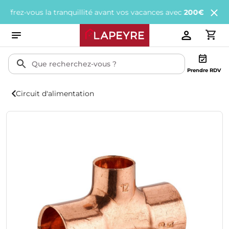
z-vous la tranquillité avant vos vacances avec
200€ offerts
tous 
Prendre RDV
Circuit d'alimentation