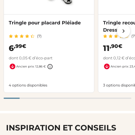
Tringle pour placard Pléiade
Tringle reco
Dressing
(7)
(7
,99€
,90€
6
11
dont 0,05 € d’éco-part
dont 0,12 € d’éc
Ancien prix: 12,86 €
Ancien prix: 23,
4 options disponibles
3 options disponi
INSPIRATION ET CONSEILS