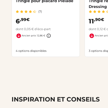
Tringle pour placard Pléiade
Tringle r
Dressing
(7)
,99€
,90€
6
11
dont 0,05 € d’éco-part
dont 0,12 € 
Ancien prix: 12,86 €
Ancien pri
4 options disponibles
3 options dis
INSPIRATION ET CONSEILS