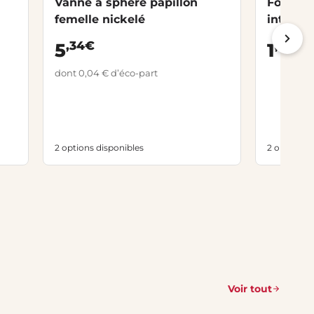
Vanne à sphère papillon
Fourrur
femelle nickelé
intérieu
,34€
,10€
5
1
dont 0,04 € d’éco-part
2 options disponibles
2 options d
Voir tout