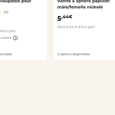
ecoupable pour
Vanne à sphère papillon
mâle/femelle nickelé
(71)
,44€
5
dont 0,04 € d’éco-part
d’éco-part
x: 23,49 €
ponibles
3 options disponibles