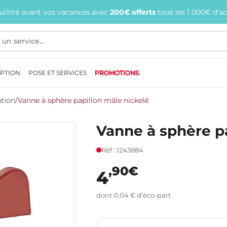
quillité avant vos vacances avec
200€ offerts
tous les 1 000€ d'a
EPTION
POSE ET SERVICES
PROMOTIONS
ation
/
Vanne à sphère papillon mâle nickelé
Vanne à sphère pa
Réf : 1243884
,90€
4
dont 0,04 € d’éco-part