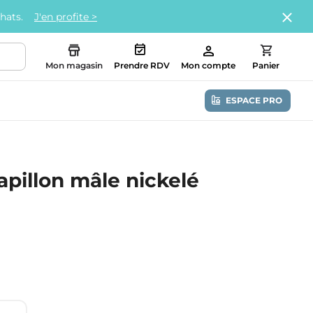
chats.
J'en profite >
Mon magasin
Prendre RDV
Mon compte
Panier
ESPACE PRO
pillon mâle nickelé