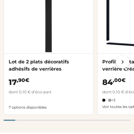
Lot de 2 plats décoratifs
Profil facili
adhésifs de verrières
verrière Cré
,90€
,00€
17
84
dont 0,10 € d’éco-part
dont 0,10 € d’éc
+3
Voir toutes les op
7 options disponibles