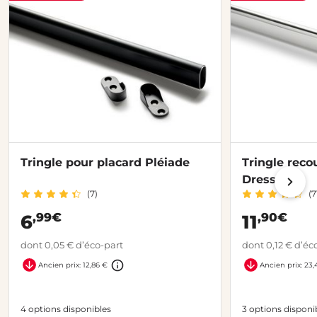
Tringle pour placard Pléiade
Tringle reco
Dressing
(7)
(7
,99€
,90€
6
11
dont 0,05 € d’éco-part
dont 0,12 € d’éc
Ancien prix: 12,86 €
Ancien prix: 23,
4 options disponibles
3 options disponi