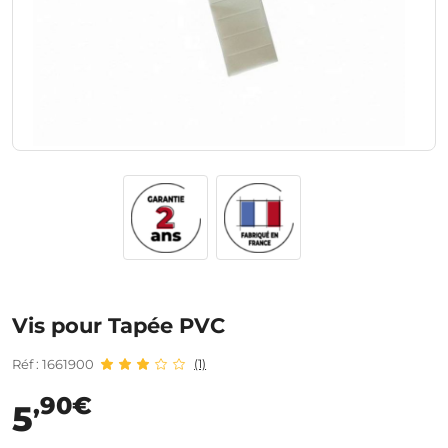
Vis pour Tapée PVC
Réf : 1661900
(1)
,90€
5