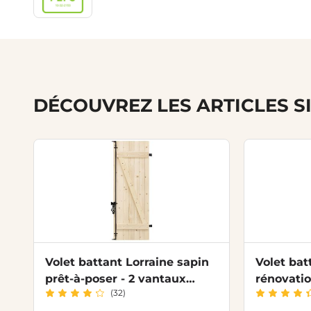
DÉCOUVREZ LES ARTICLES S
Volet battant Lorraine sapin
Volet bat
prêt-à-poser - 2 vantaux
rénovatio
(32)
barres/ écharpe/ ferrures
écharpe