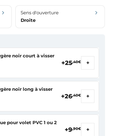
Sens d'ouverture
Droite
rgère noir court à visser
+25
+
,40€
rgère noir long à visser
+26
+
,40€
ue pour volet PVC 1 ou 2
+9
+
,90€