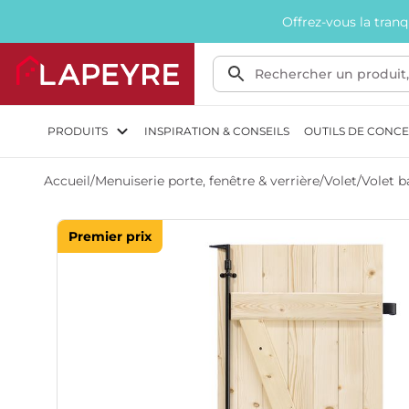
Offrez-vous la tran
PRODUITS
INSPIRATION & CONSEILS
OUTILS DE CONC
Accueil
/
Menuiserie porte, fenêtre & verrière
/
Volet
/
Volet b
Premier prix