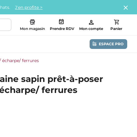
chats.
J'en profite >
Mon magasin
Prendre RDV
Mon compte
Panier
ESPACE PRO
/ écharpe/ ferrures
raine sapin prêt-à-poser
/ écharpe/ ferrures