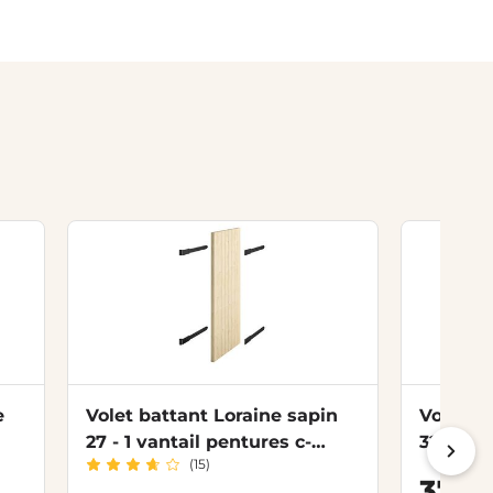
e
Volet battant Loraine sapin
Volet b
27 - 1 vantail pentures c-
32 - 2 
(15)
pentures non posées
penture
,
375