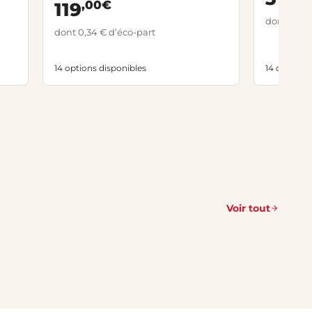
,00€
119
dont 0,34 
dont 0,34 € d’éco-part
14 options disponibles
14 options 
Voir tout