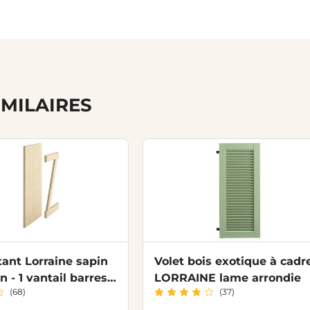
IMILAIRES
tant Lorraine sapin
Volet bois exotique à cadr
n - 1 vantail barres/
LORRAINE lame arrondie
(68)
(37)