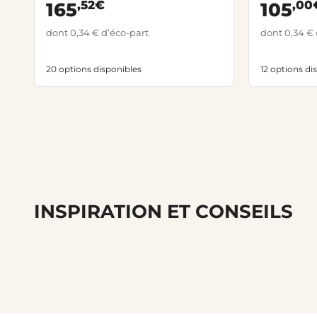
,52€
,00
165
105
dont 0,34 € d’éco-part
dont 0,34 € 
20 options disponibles
12 options di
INSPIRATION ET CONSEILS