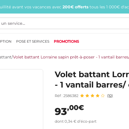
quillité avant vos vacances avec
200€ offerts
tous les 1 000€ d'a
EPTION
POSE ET SERVICES
PROMOTIONS
attant
/
Volet battant Lorraine sapin prêt-à-poser - 1 vantail barres
Volet battant Lor
- 1 vantail barres
Réf : 2586382
(10)
,00€
93
dont 0,34 € d’éco-part