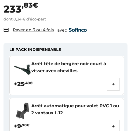
,83€
233
dont 0,34 € d’éco-part
Payer en 3 ou 4 fois
avec
LE PACK INDISPENSABLE
Arrêt tête de bergère noir court à
visser avec chevilles
+25
,40€
+
Arrêt automatique pour volet PVC 1 ou
2 vantaux L.12
+9
,90€
+