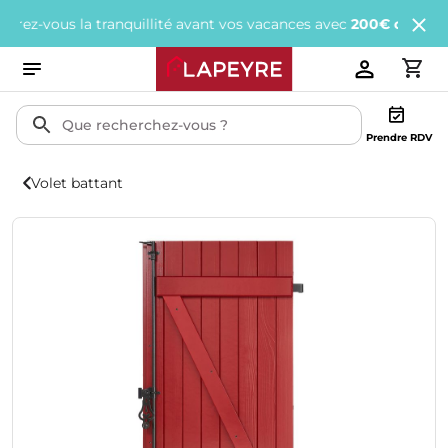
vous la tranquillité avant vos vacances avec
200€ offerts
tous le
Prendre RDV
Volet battant