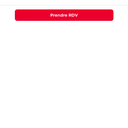
Prendre RDV
RECOMMANDATIONS
Volets roulants