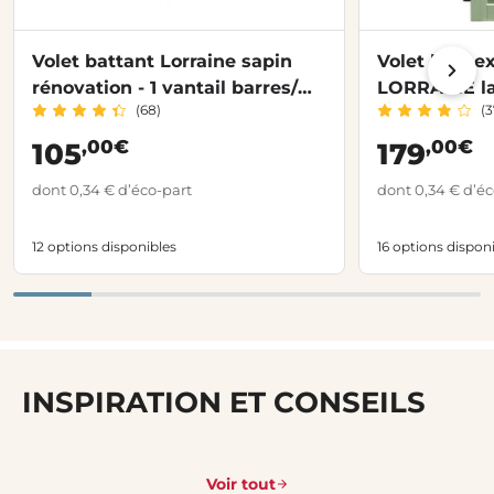
Volet battant Lorraine sapin
Volet bois e
rénovation - 1 vantail barres/
LORRAINE la
(68)
(3
écharpe
,00€
,00€
105
179
dont 0,34 € d’éco-part
dont 0,34 € d’éc
12 options disponibles
16 options dispon
INSPIRATION ET CONSEILS
Voir tout