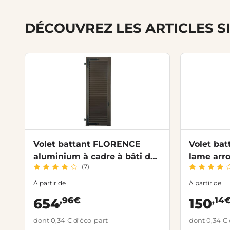
DÉCOUVREZ LES ARTICLES S
Volet battant FLORENCE
Volet ba
aluminium à cadre à bâti de
lame arr
(7)
rénovation sur mesure
À partir de
À partir de
,96€
,14
654
150
dont 0,34 € d’éco-part
dont 0,34 € 