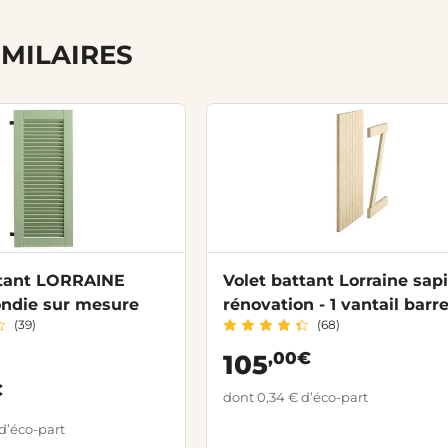
IMILAIRES
ttant LORRAINE
Volet battant Lorraine sap
ondie sur mesure
rénovation - 1 vantail barr
(39)
(68)
écharpe
,00€
105
€
dont 0,34 € d’éco-part
d’éco-part