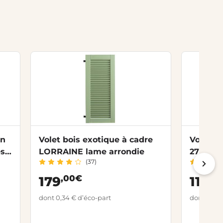
in
Volet bois exotique à cadre
Volet b
es/
LORRAINE lame arrondie
27 - 1 v
(37)
penture
,00€
,0
179
119
dont 0,34 € d’éco-part
dont 0,34 