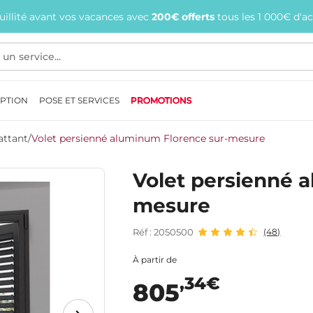
quillité avant vos vacances avec
200€ offerts
tous les 1 000€ d'a
EPTION
POSE ET SERVICES
PROMOTIONS
attant
/
Volet persienné aluminum Florence sur-mesure
Volet persienné 
mesure
Réf : 2050500
(48)
À partir de
,34€
805