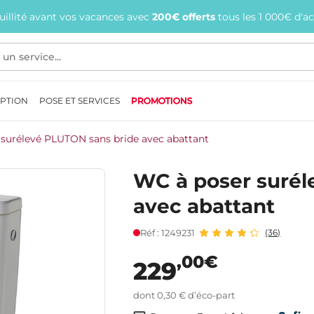
quillité avant vos vacances avec
200€ offerts
tous les 1 000€ d'a
EPTION
POSE ET SERVICES
PROMOTIONS
surélevé PLUTON sans bride avec abattant
WC à poser surél
avec abattant
Réf : 1249231
(36)
,00€
229
dont 0,30 € d’éco-part