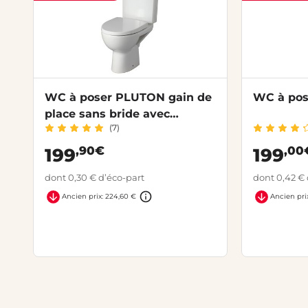
WC à poser PLUTON gain de
WC à pos
place sans bride avec
(7)
abattant
,90€
,00
199
199
dont 0,30 € d’éco-part
dont 0,42 € 
Ancien prix: 224,60 €
Ancien pri