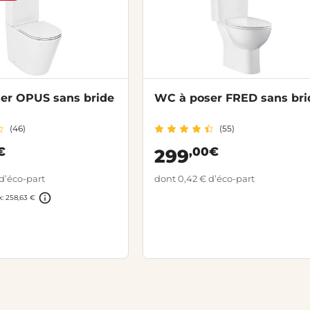
er OPUS sans bride
WC à poser FRED sans bri
(46)
(55)
€
,00€
299
d’éco-part
dont 0,42 € d’éco-part
x: 258,63 €