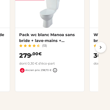
de
Pack wc blanc Manoa sans
WC à p
bride + lave-mains +
bride
(13)
robinetterie sortie
horizontale
,00€
,
279
305
dont 0,30 € d’éco-part
dont 0,25 
Ancien prix: 298,70 €