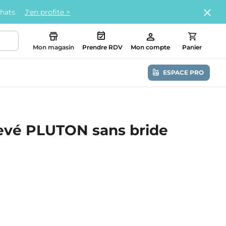
chats.
J'en profite >
Mon magasin
Prendre RDV
Mon compte
Panier
ESPACE PRO
evé PLUTON sans bride