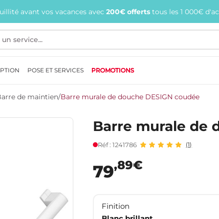
quillité avant vos vacances avec
200€ offerts
tous les 1 000€ d'a
EPTION
POSE ET SERVICES
PROMOTIONS
Barre de maintien
/
Barre murale de douche DESIGN coudée
Barre murale de
Réf : 1241786
(1)
,89€
79
Finition
Blanc brillant