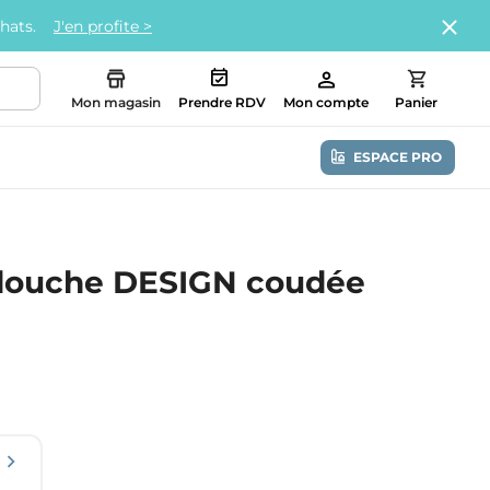
chats.
J'en profite >
Mon magasin
Prendre RDV
Mon compte
Panier
ESPACE PRO
 douche DESIGN coudée