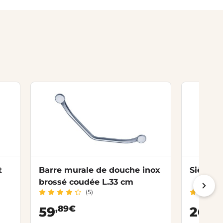
t
Barre murale de douche inox
Siège d
brossé coudée L.33 cm
(5)
,89€
,
59
264