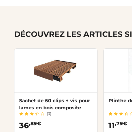
DÉCOUVREZ LES ARTICLES S
Sachet de 50 clips + vis pour
Plinthe 
lames en bois composite
(3)
,89€
,79€
36
11