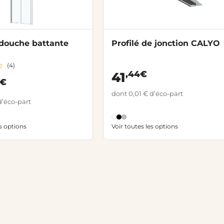
 douche battante
Profilé de jonction CALYO
(4)
,44€
41
0€
dont 0,01 € d’éco-part
d’éco-part
es options
Voir toutes les options