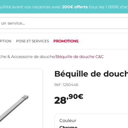
quillité avant vos vacances avec
200€ offerts
tous les 1 000€ d'a
EPTION
POSE ET SERVICES
PROMOTIONS
uche & Accessoire de douche
/
Béquille de douche C&C
Béquille de douc
Réf : 1250446
,90€
28
Couleur
Chrome