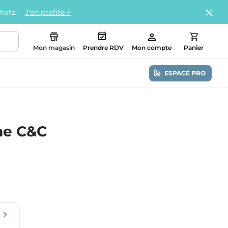
chats.
J'en profite >
Mon magasin
Prendre RDV
Mon compte
Panier
ESPACE PRO
he C&C