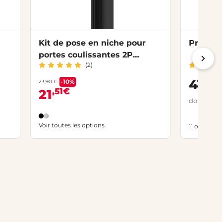
Kit de pose en niche pour
Profilé
portes coulissantes 2P
(2)
MARILOU 2
,90
41
-10%
23,90 €
,51€
21
dont 0,03 
Voir toutes les options
11 options 