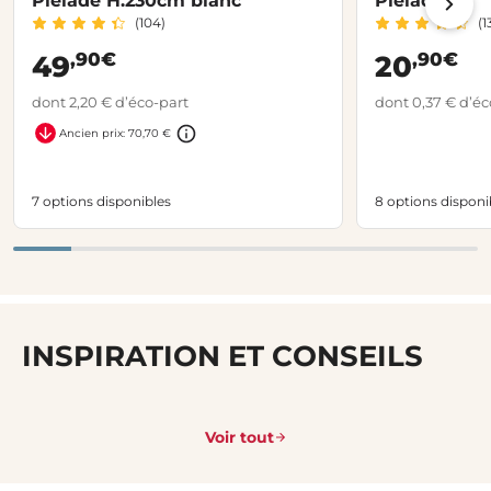
Pléiade H.230cm blanc
Pléiade
(104)
(1
,90€
,90€
49
20
dont 2,20 € d’éco-part
dont 0,37 € d’éc
Ancien prix: 70,70 €
7 options disponibles
8 options disponi
INSPIRATION ET CONSEILS
Voir tout