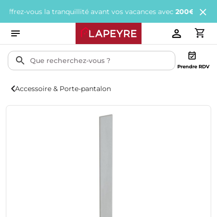
ez-vous la tranquillité avant vos vacances avec
200€ offerts
tous
Prendre RDV
Accessoire & Porte-pantalon