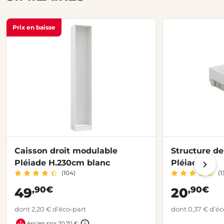
Prix en baisse
Caisson droit modulable
Structure de
Pléiade H.230cm blanc
Pléiade
(104)
(1
,90€
,90€
49
20
dont 2,20 € d’éco-part
dont 0,37 € d’éc
Ancien prix: 70,70 €