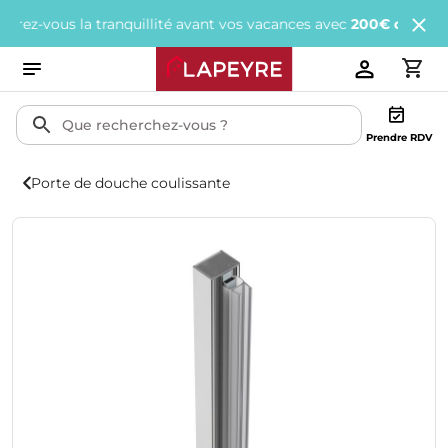
vous la tranquillité avant vos vacances avec
200€ offerts
tous le
Prendre RDV
Porte de douche coulissante