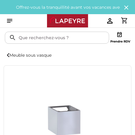
rez-vous la tranquillité avant vos vacances avec
200€ offerts
tou
Prendre RDV
Meuble sous vasque