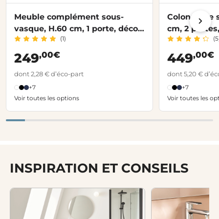
Meuble complément sous-
Colonne de s
vasque, H.60 cm, 1 porte, décor
cm, 2 portes
(1)
(5
verni laqué FORMEO
FORMEO
,00€
,00€
249
449
dont 2,28 € d’éco-part
dont 5,20 € d’éc
+7
+7
Voir toutes les options
Voir toutes les op
INSPIRATION ET CONSEILS