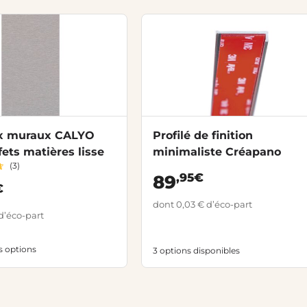
x muraux CALYO
Profilé de finition
fets matières lisse
minimaliste Créapano
(3)
,95€
89
€
dont 0,03 € d’éco-part
d’éco-part
es options
3 options disponibles