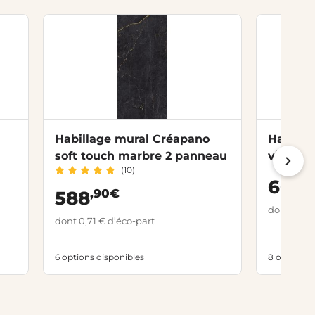
Habillage mural Créapano
Habilla
soft touch marbre 2 panneau
vinyle
(10)
,
601
,90€
588
dont 1,90 
dont 0,71 € d’éco-part
6 options disponibles
8 options 