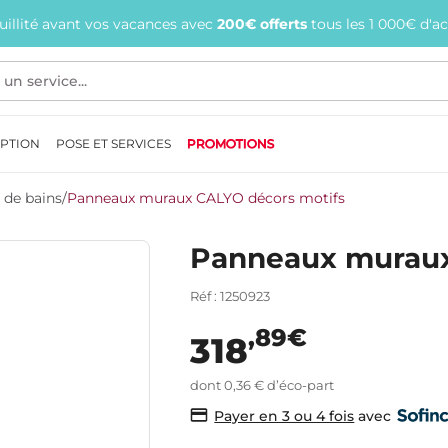
quillité avant vos vacances avec
200€ offerts
tous les 1 000€ d'a
EPTION
POSE ET SERVICES
PROMOTIONS
 de bains
/
Panneaux muraux CALYO décors motifs
Panneaux muraux
Réf : 1250923
,89€
318
dont 0,36 € d’éco-part
avec
Payer en 3 ou 4 fois