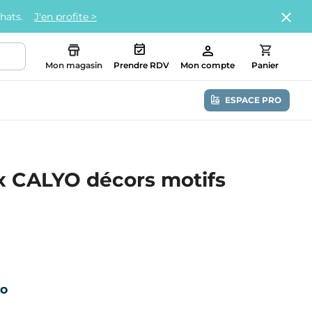
chats.
J'en profite >
Mon magasin
Prendre RDV
Mon compte
Panier
ESPACE PRO
 CALYO décors motifs