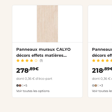
Panneaux muraux CALYO
Panneau
décors effets matières
décors ef
(1)
structuré
,89€
,89
278
218
dont 0,36 € d’éco-part
dont 0,36 € 
+5
+3
Voir toutes les options
Voir toutes l