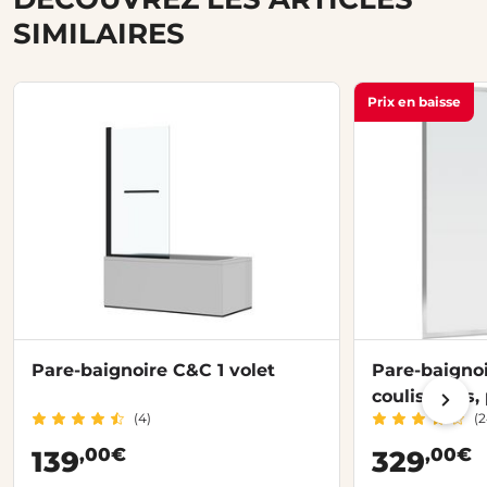
SIMILAIRES
Prix en baisse
Pare-baignoire C&C 1 volet
Pare-baignoi
coulissants, 
(4)
(2
,00€
,00€
139
329