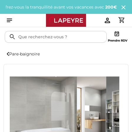
-vous la tranquillité avant vos vacances avec
200€ offerts
tous l
Prendre RDV
Pare-baignoire