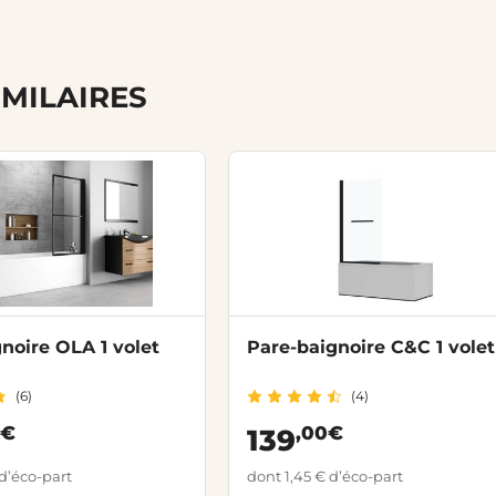
IMILAIRES
noire OLA 1 volet
Pare-baignoire C&C 1 volet
(6)
(4)
0€
,00€
139
d’éco-part
dont 1,45 € d’éco-part