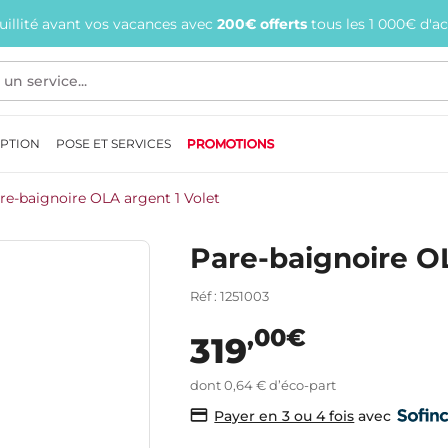
quillité avant vos vacances avec
200€ offerts
tous les 1 000€ d'a
EPTION
POSE ET SERVICES
PROMOTIONS
re-baignoire OLA argent 1 Volet
Pare-baignoire OL
Réf : 1251003
,00€
319
dont 0,64 € d’éco-part
avec
Payer en 3 ou 4 fois