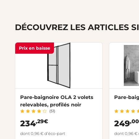
DÉCOUVREZ LES ARTICLES S
Prix en baisse
Pare-baignoire OLA 2 volets
Pare-baig
relevables, profilés noir
(51)
,29€
,0
234
249
dont 0,96 € d’éco-part
dont 0,96 € 