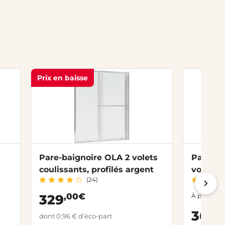
Prix en baisse
Pare-baignoire OLA 2 volets
Pare ba
coulissants, profilés argent
volet s
(24)
,00€
329
À partir de
,
360
dont 0,96 € d’éco-part