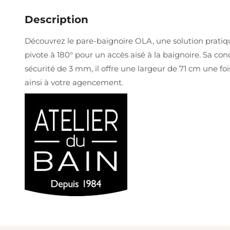
Description
Découvrez le pare-baignoire OLA, une solution pratique 
pivote à 180° pour un accès aisé à la baignoire. Sa co
sécurité de 3 mm, il offre une largeur de 71 cm une fo
ainsi à votre agencement.