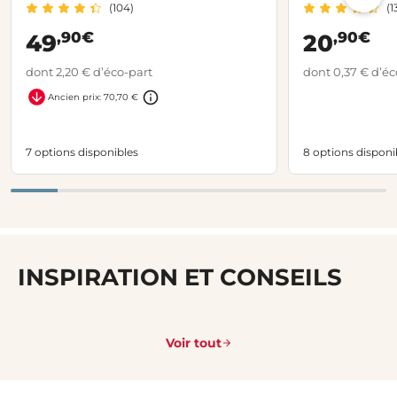
(104)
(1
,90€
,90€
49
20
dont 2,20 € d’éco-part
dont 0,37 € d’éc
Ancien prix: 70,70 €
7 options disponibles
8 options disponi
INSPIRATION ET CONSEILS
Voir tout