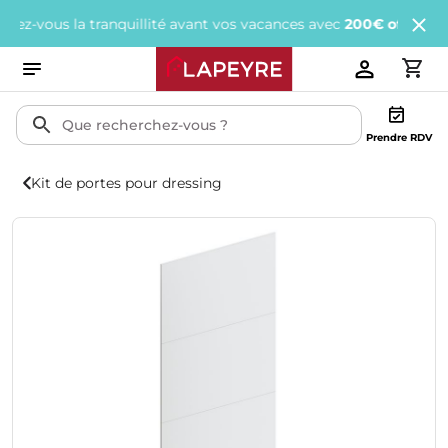
ous la tranquillité avant vos vacances avec
200€ offerts
tous les
Prendre RDV
Kit de portes pour dressing