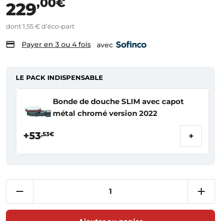
,00€
229
dont 1,55 € d’éco-part
Payer en 3 ou 4 fois
avec
LE PACK INDISPENSABLE
Bonde de douche SLIM avec capot
métal chromé version 2022
+53
,53€
+