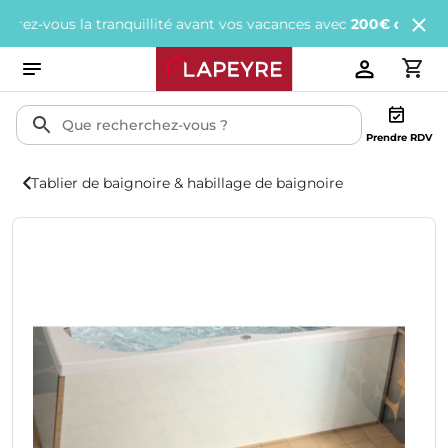
vous la tranquillité avant vos vacances avec
200€ offerts
tous le
Prendre RDV
Tablier de baignoire & habillage de baignoire